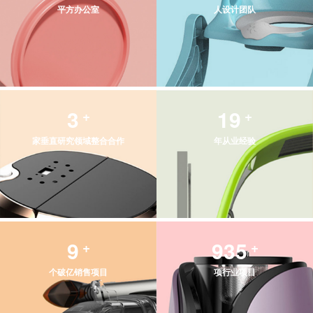
平方办公室
人设计团队
3
20
+
+
家垂直研究领域整合合作
年从业经验
10
1000
+
+
个破亿销售项目
项行业项目